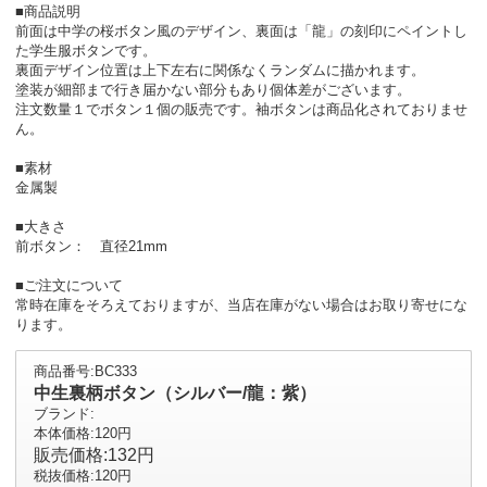
■商品説明
前面は中学の桜ボタン風のデザイン、裏面は「龍」の刻印にペイントし
た学生服ボタンです。
裏面デザイン位置は上下左右に関係なくランダムに描かれます。
塗装が細部まで行き届かない部分もあり個体差がございます。
注文数量１でボタン１個の販売です。袖ボタンは商品化されておりませ
ん。
■素材
金属製
■大きさ
前ボタン： 直径21mm
■ご注文について
常時在庫をそろえておりますが、当店在庫がない場合はお取り寄せにな
ります。
商品番号:BC333
中生裏柄ボタン（シルバー/龍：紫）
ブランド:
本体価格:120円
販売価格:132円
税抜価格:120円