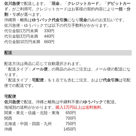
佐川急便
で配送します。「
現金
」「
クレジットカード
」「
デビットカー
ド
」がご利用可。クレジットカードはお客様の契約内容により
一括・分
割・リボ
が選べます。
沖縄県・離島は
ゆうパック代金引換
になり
現金
のみのお支払いです。
佐川急便・ゆうパックでは以下の代引手数料がかかります。
代引金額1万円未満
330円
代引金額3万円未満
440円
代引金額10万円未満
660円
配送
配送方法は商品に応じて自動選択されます。
「配送タイプ：
メール便
」の商品のみのご注文は、メール便の配送にな
ります。
「配送タイプ：
宅配便
」を１点でも含むご注文、および
代金引換
は宅配
便での配送です。
宅配便
佐川急便
で配送。沖縄と離島は中継料不要の
ゆうパック
で配送。
地域別の送料がかかります。
購入1万円以上は送料無料
。
関東・東北・信越・北陸・東海
650円
関西
700円
北海道・中国・四国・九州
750円
沖縄
1450円