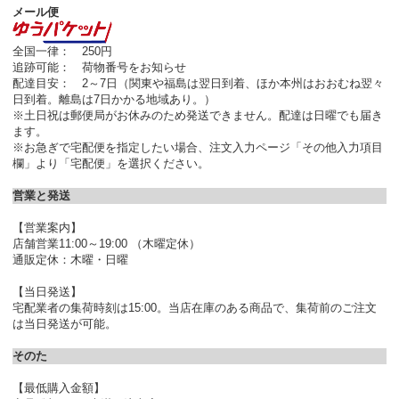
メール便
全国一律： 250円
追跡可能： 荷物番号をお知らせ
配達目安： 2～7日（関東や福島は翌日到着、ほか本州はおおむね翌々
日到着。離島は7日かかる地域あり。）
※土日祝は郵便局がお休みのため発送できません。配達は日曜でも届き
ます。
※お急ぎで宅配便を指定したい場合、注文入力ページ「その他入力項目
欄」より「宅配便」を選択ください。
営業と発送
【営業案内】
店舗営業11:00～19:00 （木曜定休）
通販定休：木曜・日曜
【当日発送】
宅配業者の集荷時刻は15:00。当店在庫のある商品で、集荷前のご注文
は当日発送が可能。
そのた
【最低購入金額】