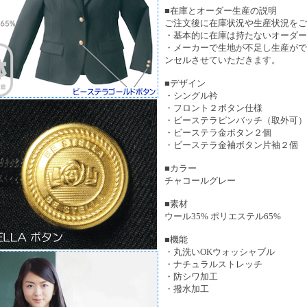
■在庫とオーダー生産の説明
ご注文後に在庫状況や生産状況をご
・基本的に在庫は持たないオーダー
・メーカーで生地が不足し生産がで
ンセルさせていただきます。
■デザイン
・シングル衿
・フロント２ボタン仕様
・ビーステラピンバッチ（取外可）
・ビーステラ金ボタン２個
・ビーステラ金袖ボタン片袖２個
■カラー
チャコールグレー
■素材
ウール35% ポリエステル65%
■機能
・丸洗いOKウォッシャブル
・ナチュラルストレッチ
・防シワ加工
・撥水加工