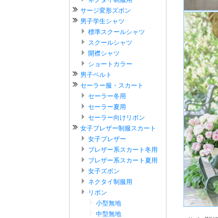
サージ変形ズボン
男子学生シャツ
標準スクールシャツ
スクールシャツ
開襟シャツ
ショートカラー
男子ベルト
セーラー服・スカート
セーラー冬用
セーラー夏用
セーラー向けリボン
女子ブレザー制服スカート
女子ブレザー
ブレザー系スカート冬用
ブレザー系スカート夏用
女子ズボン
ネクタイ制服用
リボン
小型無地
中型無地