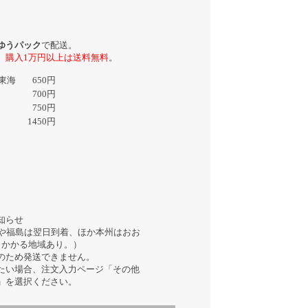
ゆうパック
で配送。
。
購入1万円以上は送料無料
。
東海
650円
700円
750円
1450円
知らせ
東や福島は翌日到着、ほか本州はおお
日かかる地域あり。）
のため発送できません。
たい場合、注文入力ページ「その他
」を選択ください。