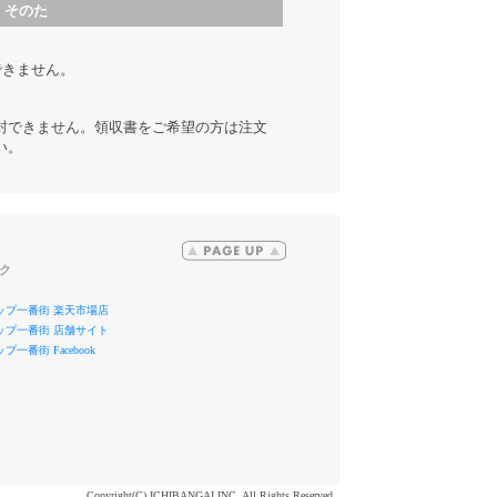
そのた
できません。
封できません。領収書をご希望の方は注文
い。
ク
ップ一番街 楽天市場店
ップ一番街 店舗サイト
一番街 Facebook
Copyright(C) ICHIBANGAI,INC. All Rights Reserved.