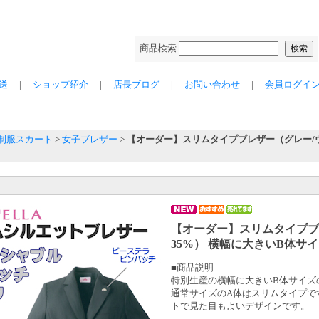
商品検索
配送
|
ショップ紹介
|
店長ブログ
|
お問い合わせ
|
会員ログイ
制服スカート
>
女子ブレザー
>
【オーダー】スリムタイプブレザー（グレー/ウ
【オーダー】スリムタイプブ
35%） 横幅に大きいB体サ
■商品説明
特別生産の横幅に大きいB体サイズ
通常サイズのA体はスリムタイプで
トで見た目もよいデザインです。