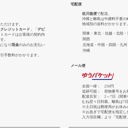
宅配便
佐川急便
で配送。
沖縄と離島は中継料不要の
地域別の送料がかかります
いただけます。
「
クレジットカード
」「
デビ
関東・東北・信越・北陸・
ットカードはお客様の契約内
関西
ます。
換
になり
現金
のみのお支払い
北海道・中国・四国・九州
沖縄
代引手数料がかかります。
メール便
全国一律： 250円
追跡可能： 荷物番号をお
配達目安： 2～7日（関
むね翌々日到着。離島は7
※土日祝は郵便局がお休み
※お急ぎで宅配便を指定し
入力項目欄」より「宅配便