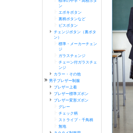
標準の中学・高校ボタ
ン
エポキボタン
裏柄ボタンなど
ピスボタン
チェンジボタン（裏ボタ
ン）
標準・メーカーチェン
ジ
ガラスチェンジ
チェーン付ガラスチェ
ンジ
カラー・その他
男子ブレザー制服
ブレザー上着
ブレザー標準ズボン
ブレザー変形ズボン
グレー
チェック柄
ストライプ・千鳥柄
無地
ネクタイ制服用