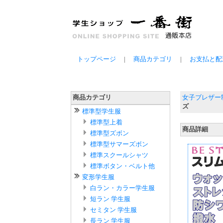
トップページ
|
商品カテゴリ
|
お支払と
女子ブレザー
商品カテゴリ
ズ
標準型学生服
標準型上着
商品詳細
標準型ズボン
標準型サマーズボン
標準スクールシャツ
標準ボタン・ベルト他
変形学生服
白ラン・カラー学生服
短ラン 学生服
セミタン 学生服
長ラン 学生服