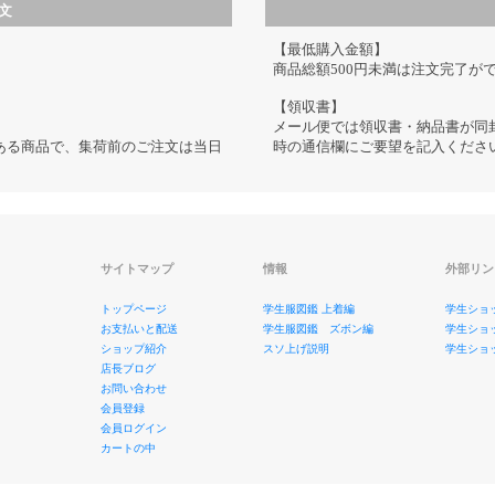
文
【最低購入金額】
商品総額500円未満は注文完了が
【領収書】
メール便では領収書・納品書が同
のある商品で、集荷前のご注文は当日
時の通信欄にご要望を記入くださ
サイトマップ
情報
外部リン
トップページ
学生服図鑑 上着編
学生ショ
お支払いと配送
学生服図鑑 ズボン編
学生ショ
ショップ紹介
スソ上げ説明
学生ショップ
店長ブログ
お問い合わせ
会員登録
会員ログイン
カートの中