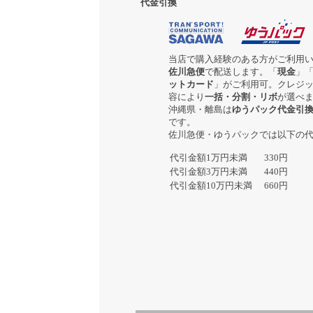
代金引換
当店で購入経験のある方がご利用
佐川急便
で配送します。「
現金
」
ットカード
」がご利用可。クレジ
容により
一括・分割・リボ
が選べ
沖縄県・離島は
ゆうパック代金引
です。
佐川急便・ゆうパックでは以下の
代引金額1万円未満
330円
代引金額3万円未満
440円
代引金額10万円未満
660円