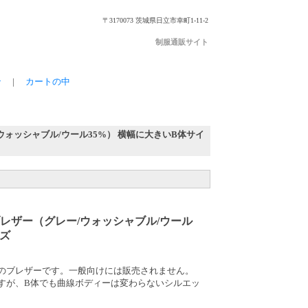
〒3170073 茨城県日立市幸町1-11-2
制服通販サイト
ン
|
カートの中
ォッシャブル/ウール35%） 横幅に大きいB体サイ
レザー（グレー/ウォッシャブル/ウール
イズ
のブレザーです。一般向けには販売されません。
すが、B体でも曲線ボディーは変わらないシルエッ