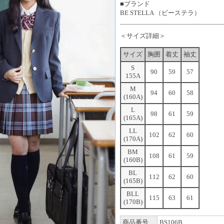
■ブランド
BE STELLA （ビーステラ）
＜サイズ詳細＞
サイズ
胸囲
着丈
袖丈
S
90
59
57
155A
M
94
60
58
(160A)
L
98
61
59
(165A)
LL
102
62
60
(170A)
BM
108
61
59
(160B)
BL
112
62
60
(165B)
BLL
115
63
61
(170B)
商品番号
BS106B