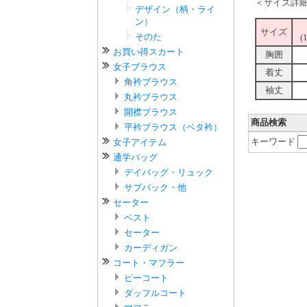
＜サイズ詳
デザイン（柄・ライ
ン）
サイズ
そのた
(
お買い得スカート
胸囲
女子ブラウス
着丈
角衿ブラウス
袖丈
丸衿ブラウス
開襟ブラウス
商品検索
平衿ブラウス（ベタ衿）
キーワード
女子アイテム
通学バッグ
デイバッグ・リュック
サブバック・他
セーター
ベスト
セーター
カーディガン
コート・マフラー
ピーコート
ダッフルコート