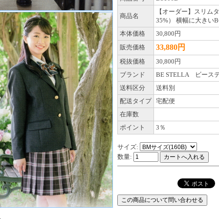
【オーダー】スリムタ
商品名
35%） 横幅に大きい
本体価格
30,800円
33,880円
販売価格
税抜価格
30,800円
ブランド
BE STELLA ビース
送料区分
送料別
配送タイプ
宅配便
在庫数
ポイント
3％
サイズ:
数量: